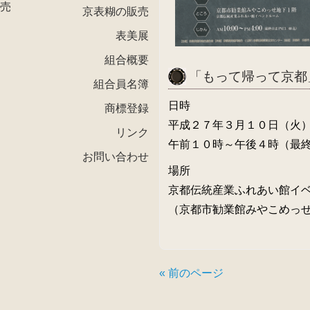
売
京表糊の販売
表美展
組合概要
「もって帰って京都
組合員名簿
日時
商標登録
平成２７年３月１０日（火
リンク
午前１０時～午後４時（最
お問い合わせ
場所
京都伝統産業ふれあい館イ
（京都市勧業館みやこめっ
« 前のページ