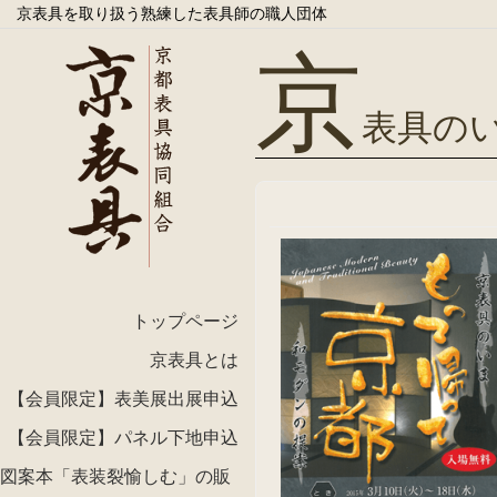
京表具を取り扱う熟練した表具師の職人団体
京
表具の
トップページ
京表具とは
【会員限定】表美展出展申込
【会員限定】パネル下地申込
図案本「表装裂愉しむ」の販