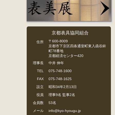
京都表具協同組合
〒600-8009
住所
京都市下京区四条通室町東入函谷鉾
町78番地
京都経済センター420
理事長
中井 伸年
TEL
075-748-1600
FAX
075-748-1625
設立
昭和34年2月13日
役員
理事9名 監事2名
会員数
53名
メール
info@kyo-hyougu.jp