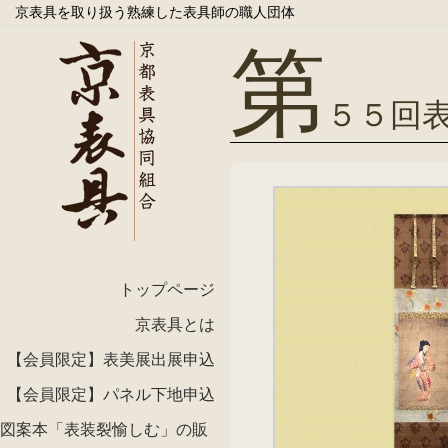
京表具を取り扱う熟練した表具師の職人団体
第
５５回
トップページ
京表具とは
【会員限定】表美展出展申込
【会員限定】パネル下地申込
図案本「表装裂愉しむ」の販