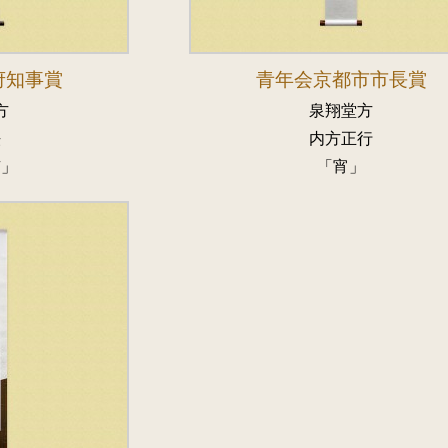
府知事賞
青年会京都市市長賞
方
泉翔堂方
法
内方正行
京」
「宵」