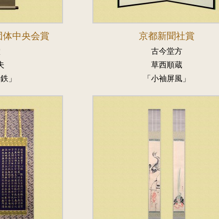
団体中央会賞
京都新聞社賞
堂
古今堂方
夫
草西順蔵
條鉄」
「小袖屏風」