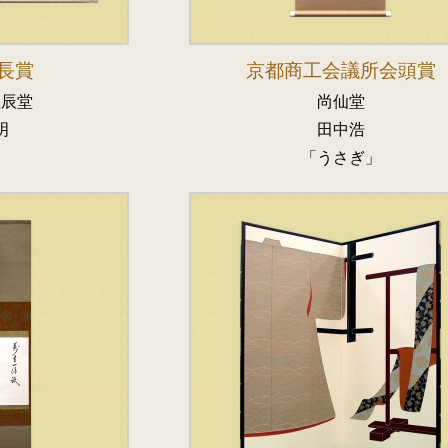
長賞
京都商工会議所会頭賞
星辰堂
尚仙堂
明
田中浩
」
「うさぎ」