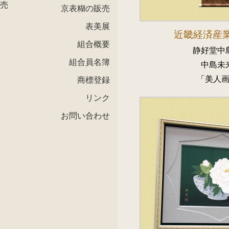
売
京表糊の販売
表美展
近畿経済産
組合概要
静好堂中
組合員名簿
中島未
「美人
商標登録
リンク
お問い合わせ