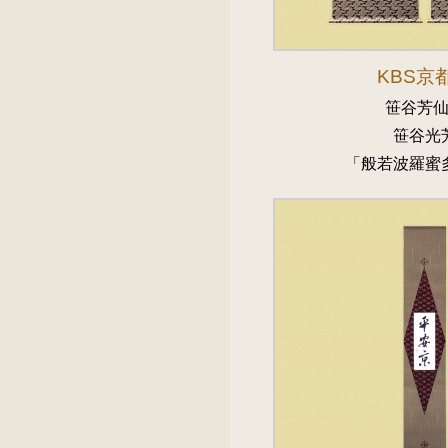
KBS京
笹谷芳
笹谷光
「般若波羅蜜