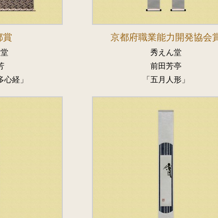
都賞
京都府職業能力開発協会
仙堂
秀えん堂
芳
前田芳亭
多心経」
「五月人形」