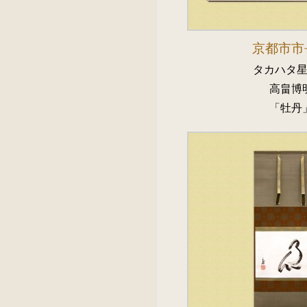
京都市市
タカハタ
高畠博
「牡丹