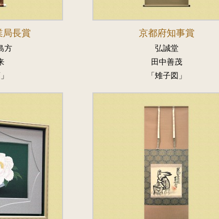
業局長賞
京都府知事賞
島方
弘誠堂
来
田中善茂
画」
「雉子図」