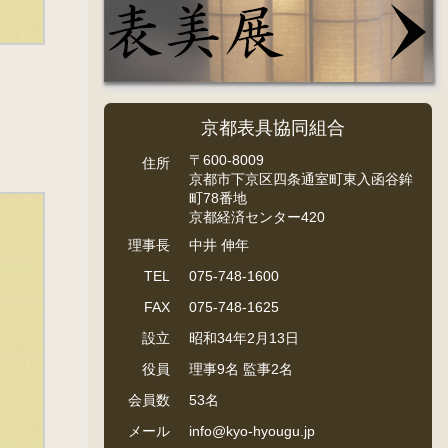
京都表具協同組合
〒600-8009
住所
京都市下京区四条通室町東入函谷鉾
町78番地
京都経済センター420
理事長
中井 伸年
TEL
075-748-1600
FAX
075-748-1625
設立
昭和34年2月13日
役員
理事9名 監事2名
会員数
53名
メール
info@kyo-hyougu.jp