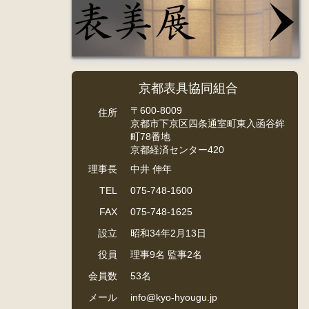
京都表具協同組合
〒600-8009
住所
京都市下京区四条通室町東入函谷鉾
町78番地
京都経済センター420
理事長
中井 伸年
TEL
075-748-1600
FAX
075-748-1625
設立
昭和34年2月13日
役員
理事9名 監事2名
会員数
53名
メール
info@kyo-hyougu.jp