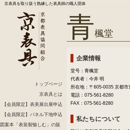
京表具を取り扱う熟練した表具師の職人団体
青
楓堂
企業情報
堂号：青楓堂
代表者：今井 明
トップページ
所在地：〒605-0035 京都
京表具とは
電話：075-561-8280
FAX：075-561-8280
【会員限定】表美展出展申込
【会員限定】パネル下地申込
私たちについて
図案本「表装裂愉しむ」の販